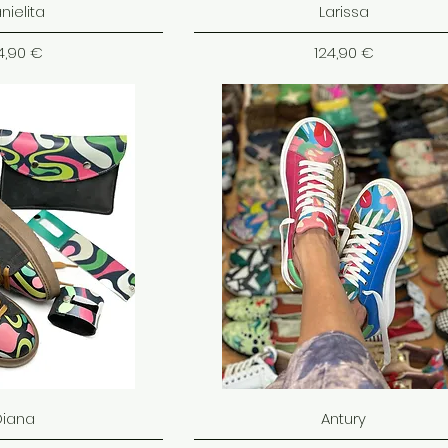
nielita
Larissa
ena
Cena
4,90 €
124,90 €
Diana
Antury