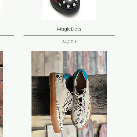
MagicDots
Cena
124,90 €