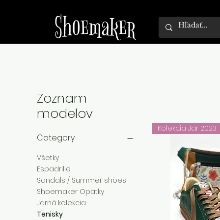
Zoznam
modelov
Kolekcia Jar 2023
Category
Všetky
Espadrille
Sandals / Summer shoes
Shoemaker Opätky
Jarná kolekcia
Tenisky