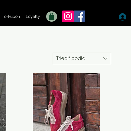
e-kupon
Loyalty
Triediť podľa