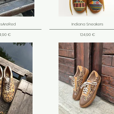
sAreRed
Indiana Sneakers
ena
Cena
4,90 €
124,90 €