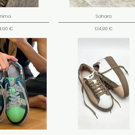
nima
Sahara
ena
Cena
4,90 €
124,90 €