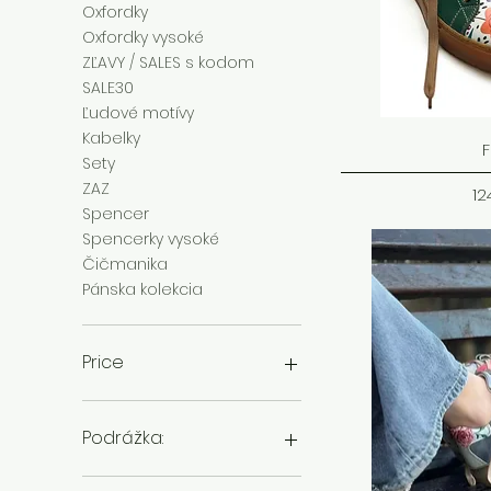
Oxfordky
Oxfordky vysoké
ZĽAVY / SALES s kodom
SALE30
Ľudové motívy
Kabelky
F
Sety
ZAZ
C
12
Spencer
Spencerky vysoké
Čičmanika
Pánska kolekcia
Price
72 €
296 €
Podrážka: