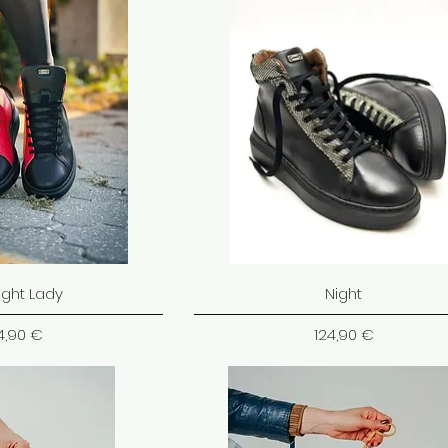
ight Lady
Night
ena
Cena
4,90 €
124,90 €