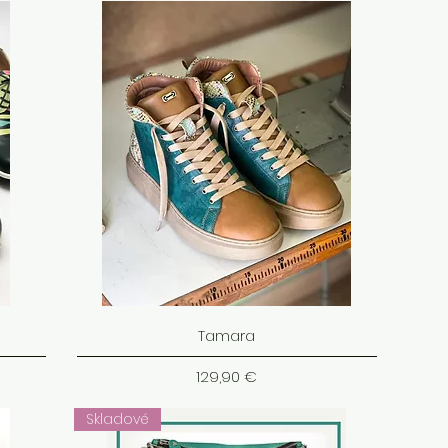
Tamara
Cena
129,90 €
Skladové