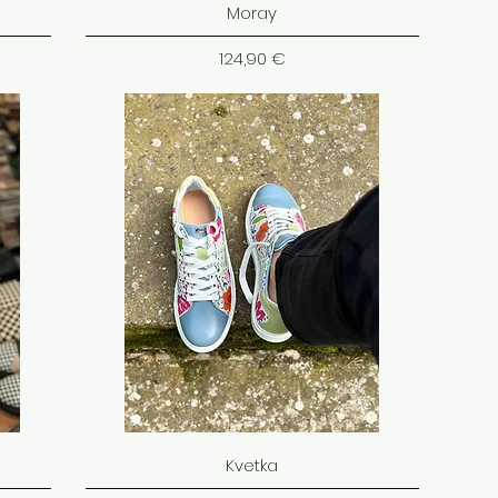
Moray
Cena
124,90 €
Kvetka