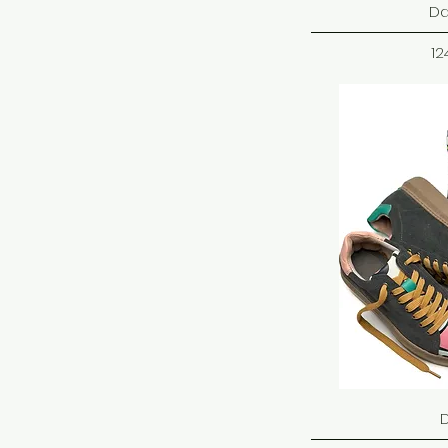
Da
C
12