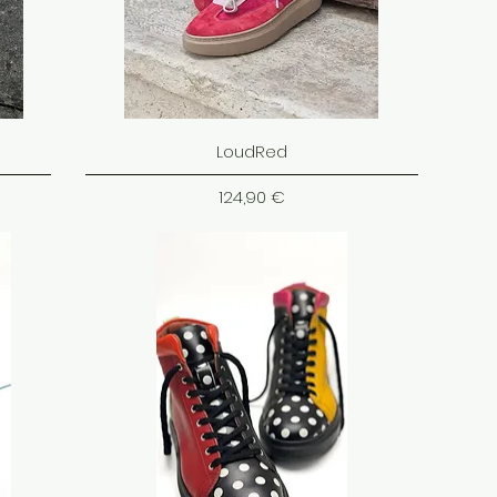
LoudRed
Cena
124,90 €