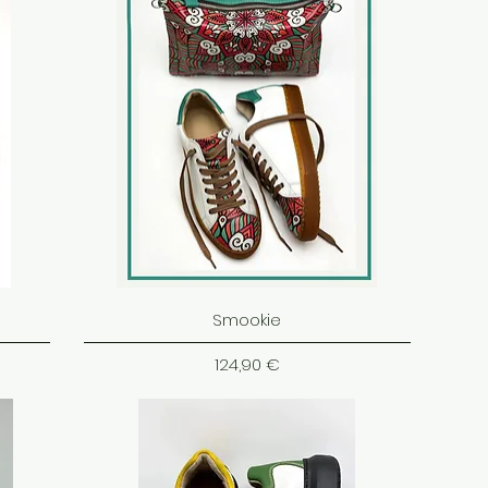
Smookie
Cena
124,90 €