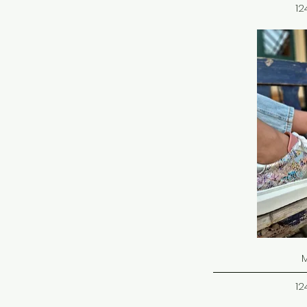
C
12
C
12