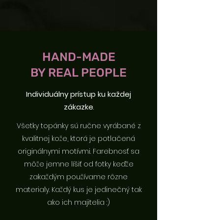
HAND-MADE
BY REAL PEOPLE
Individuálny prístup ku každej
zákazke
.
Všetky topánky sú ručne vyrábané z
kvalitnej kože, ktorá je potlačená
originálnymi motívmi. Farebnosť sa
môže jemne líšiť od fotky keďže
zakaždým používame rôzne
materialy. Každý kus je jedinečný tak
ako ich majitelia :)