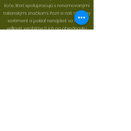
kože, ktorí spolupracujú s renomovanými
talianskými značkami. Pozri si náš aktuálny
sortiment a pokiaľ nenájdeš vo svojej
veľkosti, vyrobíme ti ich na objednavku.
ONLINE - SHOP
Ďakujem za skvelý deň!!!
Od rána samé komplimenty smerom k
botičkám. Moje nožičky ďakujú tiež, lebo
hoci som dala vyše 15.000 krokov, cítili sa
pohodlne ako v papučkách.