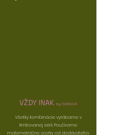
VŽDY INAK
by CURIOUS
Všetky kombinácie vyrábame v
limitovanej sérii. Používame
malometrážne vzorky od dodávateľov