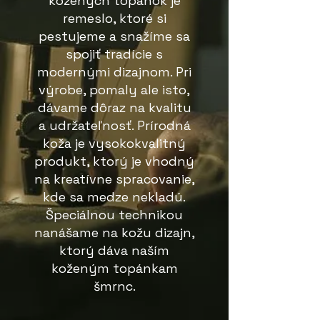
kožených topánok je
remeslo, ktoré si
pestujeme a snažíme sa
spojiť tradície s
modernými dizajnom. Pri
výrobe, pomaly ale isto,
dávame dôraz na kvalitu
a udržateľnosť. Prírodná
koža je vysokokvalitný
produkt, ktorý je vhodný
na kreatívne spracovanie,
kde sa medze nekladú.
Špeciálnou technikou
nanášame na kožu dizajn,
ktorý dáva naším
koženým topánkam
šmrnc.