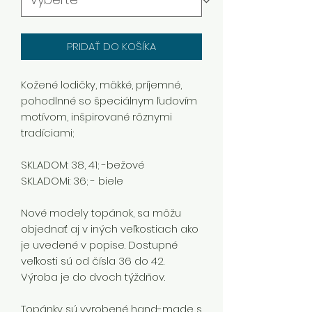
PRIDAŤ DO KOŠÍKA
Kožené lodičky, mäkké, príjemné,
pohodlnné so špeciálnym ľudovím
motívom, inšpirované rôznymi
tradíciami;
SKLADOM: 38, 41; -bežové
SKLADOMi: 36; - biele
Nové modely topánok, sa môžu
objednať aj v iných veľkostiach ako
je uvedené v popise. Dostupné
veľkosti sú od čísla 36 do 42.
Výroba je do dvoch týždňov.
Topánky sú vyrobené hand-made s