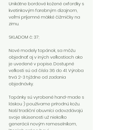
Unikátne bordové kožené oxfordky s
kvetinkovým farebným dizajnom,
veľmi príjemné mäkké čižmičky na
zimu.
SKLADOM č: 37;
Nové modely topánok, sa môžu
objednať aj v iných veľkostiach ako
je uvedené v popise. Dostupné
veľkosti sú od čísla 36 do 41. Výroba
trvá 2-3 týždne od zadania
objednávky.
Topánky sú vyrobené hand-made s
láskou :) používame prírodnú kožu.
Naší tradiční obuvníci odovzdávajú
svoje skúsenosti už niekoľko
generácii novým remeselníkom,