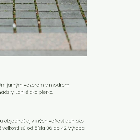
V prípade, že si 
sú skladom,
platí
podmienok.
trým jarným vozorom v modrom
hádzky; Ľahké ako pierko.
 objednať aj v iných veľkostiach ako
veľkosti sú od čísla 36 do 42. Výroba