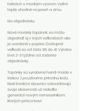
farbách s modrým vzorom. Veľmi
teplé, vhodné na jeseň a zimu.
Na objednávku;
Nové modely topánok, sa môžu
objednať aj v iných veľkostiach ako
je uvedené v popise. Dostupné
veľkosti sú od čísla 36 do 41. Výroba
trvá 2-3 týždne od zadania
objednávky.
Topánky sú vyrobené hand-made s
láskou :) používame prírodnú kožu.
Naší tradiční obuvníci odovzdávajú
svoje skúsenosti už niekoľko
generácii novým remeselníkom,
ktorých práca baví.