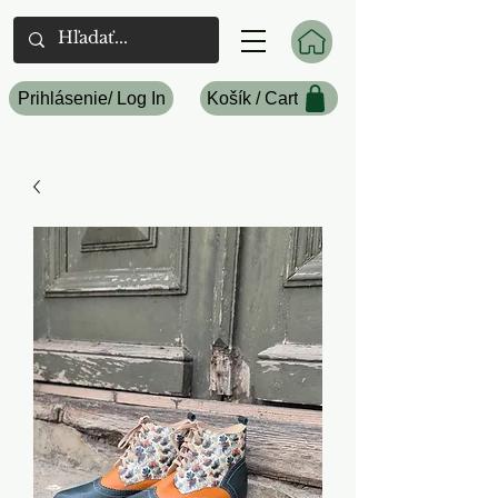
Prihlásenie/ Log In
Košík / Cart