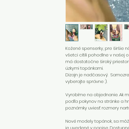
Kožené spenserky, pre širšie nô
všetci cítili pohodlne v našej 
má dostatočne široký priestor 
úzkymi topánkami.
Dizajn je nadčasový. Samozrej
vyberajte správne :).
Vyrobíme na objednanie. Ak má
podľa pokynov na stránke a h
poznámky uviesť rozmery nartu,
Nové modely topánok, sa môžu
je uvedené v popise. Dostupné 