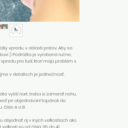
že si objednávaš t
platí individuáln
žky vpredu, v oblasti prstov. Aby sa
obuvi :) Podrážka je vyrobená ručne,
vpredu pre ľudí, ktorí majú problém s
me v detailoch je jedinečnosť,
te vyšší nart, treba si zamerať nohu,
neď pri objednávaní topánok do
 číslo A a B.
 objednať aj v iných veľkostiach ako
veľkosti sú od čísla 36 do 41.