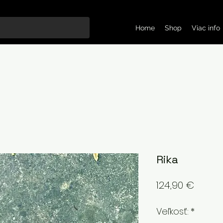
Home
Shop
Viac info
Rika
Price
124,90 €
Veľkosť:
*