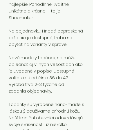
najlepšie. Pohodlnné, kvalitné,
unikátne a krásne - to je
Shoemaker.
Na objednavku; Hnedá popraskaná
koža nie je dostupná, treba sa
opýtať na varianty v správe.
Nové modely topánok, sa môžu
objednať aj v iných veľkostiach ako
je uvedené v popise. Dostupné
veľkosti sú od čísla 36 do 42.
Výroba trvá 2-3 týždne od
zadania objednávky.
Topánky sú vyrobené hand-made s
láskou :) používame prírodnú kožu.
Naší tradiční obuvníci odovzdávajú
svoje skúsenosti už niekoľko