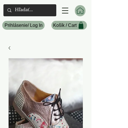
Prihlásenie/ Log In
Košík / Cart