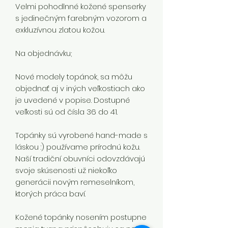
Velmi pohodlnné kožené spenserky
s jedinečným farebným vozorom a
exkluzívnou zlatou kožou.
Na objednávku;
Nové modely topánok, sa môžu
objednať aj v iných veľkostiach ako
je uvedené v popise. Dostupné
veľkosti sú od čísla 36 do 41.
Topánky sú vyrobené hand-made s
láskou :) používame prírodnú kožu.
Naší tradiční obuvníci odovzdávajú
svoje skúsenosti už niekoľko
generácii novým remeselníkom,
ktorých práca baví.
Kožené topánky nosením postupne