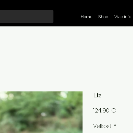
Home
Shop
Viac info
Liz
Price
124,90 €
Veľkosť:
*