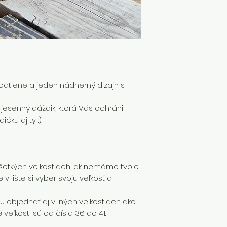
V prípade, že si 
sú skladom,
platí
podmienok.
odtiene a jeden nádherný dizajn s
esenný dáždik, ktorá Vás ochráni
ičku aj ty :)
 všetkých veľkostiach, ak nemáme tvoje
v lište si vyber svoju veľkosť a
 objednať aj v iných veľkostiach ako
veľkosti sú od čísla 36 do 41.