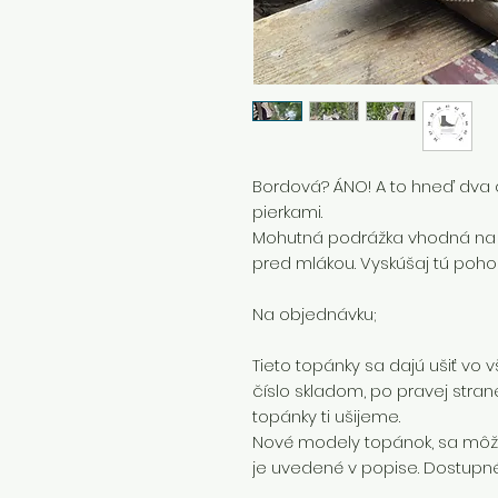
Bordová? ÁNO! A to hneď dva 
pierkami.
Mohutná podrážka vhodná na j
pred mlákou. Vyskúšaj tú pohod
Na objednávku;
Tieto topánky sa dajú ušiť vo
číslo skladom, po pravej strane 
topánky ti ušijeme.
Nové modely topánok, sa môžu
je uvedené v popise. Dostupné 