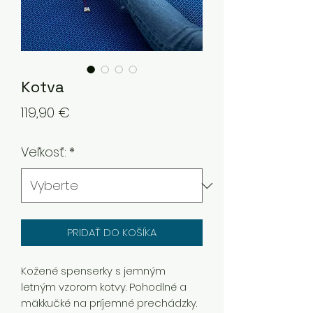
Kotva
Price
119,90 €
Veľkosť:
*
PRIDAŤ DO KOŠÍKA
Kožené spenserky s jemným
letným vzorom kotvy. Pohodlné a
mäkkučké na príjemné prechádzky.