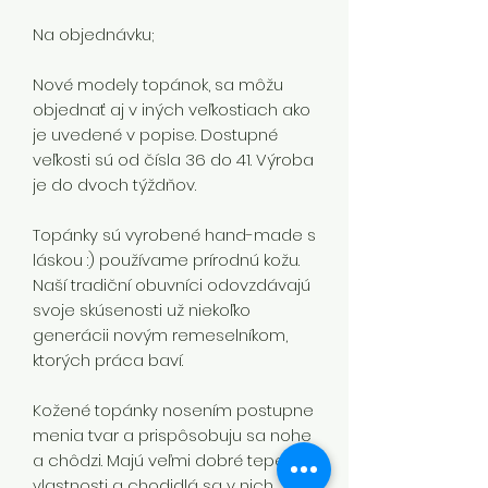
Na objednávku;
Nové modely topánok, sa môžu
objednať aj v iných veľkostiach ako
je uvedené v popise. Dostupné
veľkosti sú od čísla 36 do 41. Výroba
je do dvoch týždňov.
Topánky sú vyrobené hand-made s
láskou :) používame prírodnú kožu.
Naší tradiční obuvníci odovzdávajú
svoje skúsenosti už niekoľko
generácii novým remeselníkom,
ktorých práca baví.
Kožené topánky nosením postupne
menia tvar a prispôsobuju sa nohe
a chôdzi. Majú veľmi dobré tepelné
vlastnosti a chodidlá sa v nich