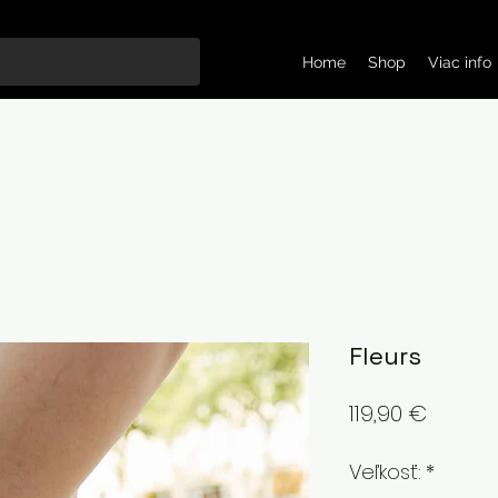
Home
Shop
Viac info
Fleurs
Price
119,90 €
Veľkosť:
*