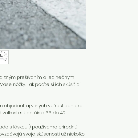
V prípade, že si 
sú skladom,
platí
podmienok.
valitným prešívaním a jedinečným
aše nôžky. Tak poďte si ich skúsiť aj
 objednať aj v iných veľkostiach ako
veľkosti sú od čísla 36 do 42.
e s láskou :) používame prírodnú
dovzdávajú svoje skúsenosti už niekoľko