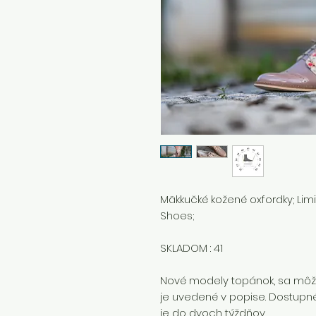
Mäkkučké kožené oxfordky; Lim
Shoes;
SKLADOM : 41
Nové modely topánok, sa môžu
je uvedené v popise. Dostupné 
je do dvoch týždňov.