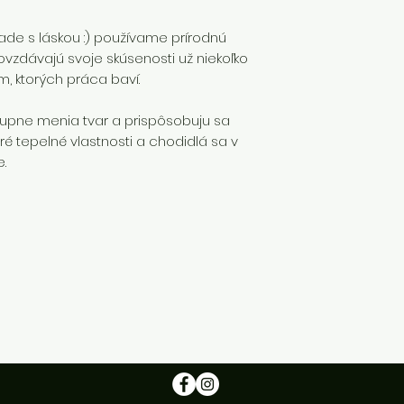
V prípade, že si 
e s láskou :) používame prírodnú
sú skladom,
platí
dovzdávajú svoje skúsenosti už niekoľko
podmienok.
, ktorých práca baví.
upne menia tvar a prispôsobuju sa
é tepelné vlastnosti a chodidlá sa v
e.