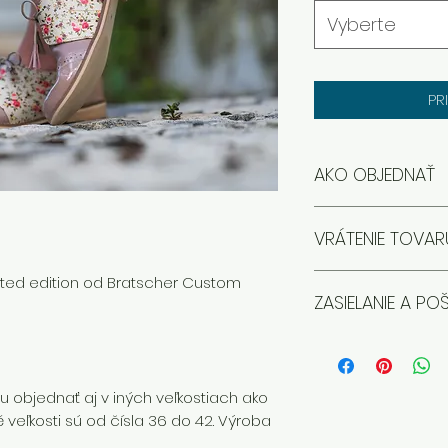
Vyberte
PR
AKO OBJEDNAŤ
Ak topánky nie sú d
VRÁTENIE TOVAR
Napíš nám správu 
teba. Po potvrden
Nevyhovujúce top
ited edition od Bratscher Custom
sortimentu a mož
ZASIELANIE A P
vrátiť. Celý postu
stránku.
prečítať na našej s
Skladové topánky
Viac informácii ná
deň po obdržaní p
je 7 Euro
, balík al
 objednať aj v iných veľkostiach ako
prvou triedou a z
veľkosti sú od čísla 36 do 42. Výroba
stránke Slovenskej