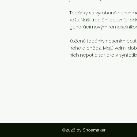
Topánky sú vyrobené hand-mad
kožu. Naší tradiční obuvníci o
generácii novým remeselníkom
Kožené topánky nosením post
nohe a chôdzi. Majú veľmi dobr
nich nepotia tak ako v syntetik
©2026 by Shoemaker