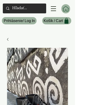
Prihlásenie/ Log In
Košík / Cart