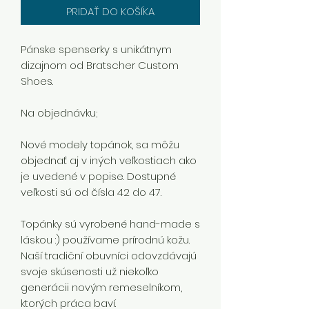
PRIDAŤ DO KOŠÍKA
Pánske spenserky s unikátnym
dizajnom od Bratscher Custom
Shoes.
Na objednávku;
Nové modely topánok, sa môžu
objednať aj v iných veľkostiach ako
je uvedené v popise. Dostupné
veľkosti sú od čísla 42 do 47.
Topánky sú vyrobené hand-made s
láskou :) používame prírodnú kožu.
Naší tradiční obuvníci odovzdávajú
svoje skúsenosti už niekoľko
generácii novým remeselníkom,
ktorých práca baví.